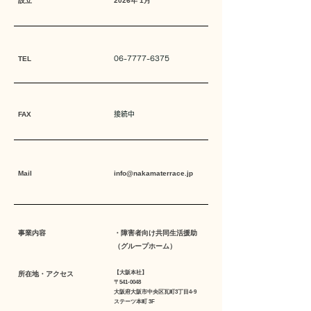
設立
2026年 1月
TEL
06-7777-6375
FAX
​接続中
Mail
info@nakamaterrace.jp
事業内容
・障害者向け共同生活援助
（グループホーム）
【​大阪本社】
所在地・アクセス
〒541-0048
大阪府大阪市中央区瓦町3丁目4-9​
ステーツ本町 3F