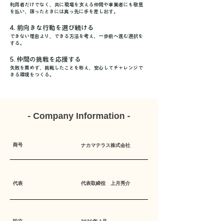
利用者だけでなく、共に現場を支える仲間や事業者にも敬意
を払い、困ったときには真っ先に手を差し出す。
4. 前向きな行動を選び続ける
できない理由より、できる方法を考え、一歩前へ進む選択を
する。
5. 仲間の挑戦を応援する
失敗を責めず、挑戦したことを称え、安心してチャレンジで
きる環境をつくる。
- Company Information -
​商号
ナカマテラス株式会社
代表
代表取締役 上月秀介